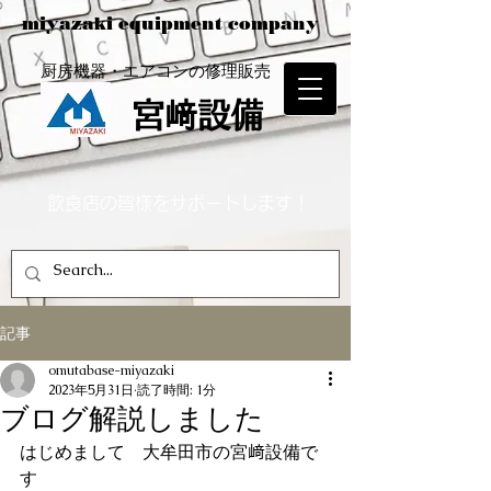
miyazaki equipment company
​厨房機器・エアコンの修理販売
宮﨑設備
飲食店の皆様をサポートします！
記事
omutabase-miyazaki
2023年5月31日
読了時間: 1分
ブログ解説しました
はじめまして　大牟田市の宮﨑設備で
す